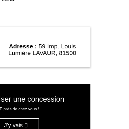
Adresse :
59 Imp. Louis
Lumière LAVAUR, 81500
iser une concession
F près de chez vous !
J'y vais