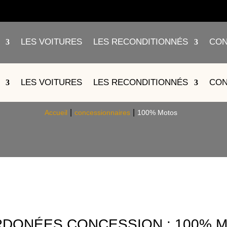
LES VOITURES
LES RECONDITIONNÉS
CON
100% MOTOS
LES VOITURES
LES RECONDITIONNÉS
CON
Accueil
concessionnaires
100% Motos
DONÉES CONCESSION : 100% 