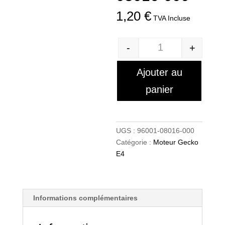
1,20
€
TVA Incluse
-
+
Quantité
Ajouter au
panier
UGS :
96001-08016-000
Catégorie :
Moteur Gecko
E4
Informations complémentaires