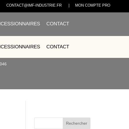
CONTACT@IMF-INDUSTRIE.FR
|
MON COMPTE PRO
CESSIONNAIRES
CONTACT
– ED3445046
CESSIONNAIRES
CONTACT
046
Rechercher