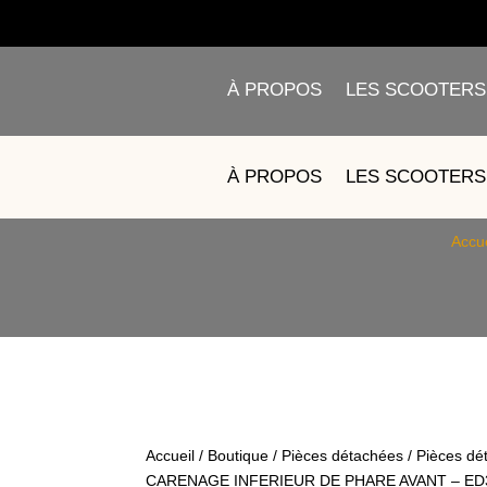
À PROPOS
LES SCOOTERS
7 – CARENA
À PROPOS
LES SCOOTERS
Accue
Accueil
/
Boutique
/
Pièces détachées
/
Pièces dé
CARENAGE INFERIEUR DE PHARE AVANT – ED