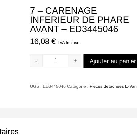
7 – CARENAGE
INFERIEUR DE PHARE
AVANT – ED3445046
16,08
€
TVA Incluse
-
+
Ajouter au panier
Quantité
UGS :
ED3445046
Catégorie :
Pièces détachées E-Va
aires