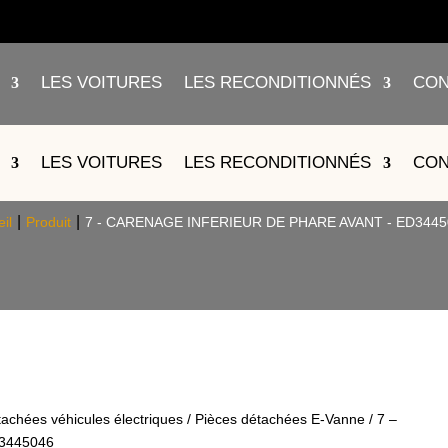
LES VOITURES
LES RECONDITIONNÉS
CON
GE INFERIEUR DE PHARE AVANT 
LES VOITURES
LES RECONDITIONNÉS
CON
il
Produit
7 - CARENAGE INFERIEUR DE PHARE AVANT - ED3445
tachées véhicules électriques
/
Pièces détachées E-Vanne
/ 7 –
3445046