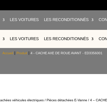
LES VOITURES
LES RECONDITIONNÉS
CON
ACHE AXE DE ROUE AVANT – ED3
LES VOITURES
LES RECONDITIONNÉS
CON
Accueil
Produit
4 - CACHE AXE DE ROUE AVANT - ED3356001
tachées véhicules électriques
/
Pièces détachées E-Vanne
/ 4 – CACH