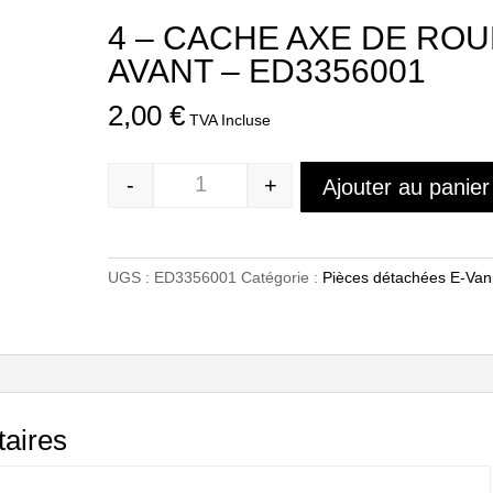
4 – CACHE AXE DE ROU
AVANT – ED3356001
2,00
€
TVA Incluse
-
+
Ajouter au panier
Quantité
UGS :
ED3356001
Catégorie :
Pièces détachées E-Va
aires