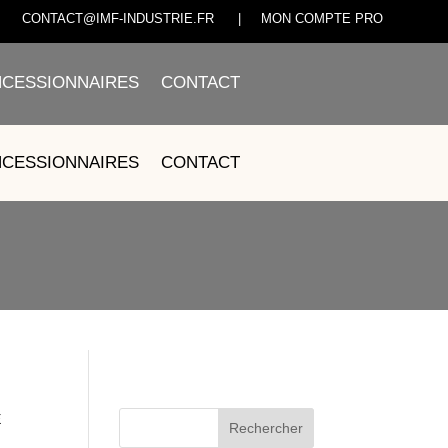
CONTACT@IMF-INDUSTRIE.FR
|
MON COMPTE PRO
CESSIONNAIRES
CONTACT
356001
CESSIONNAIRES
CONTACT
E
Rechercher