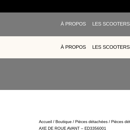
À PROPOS
LES SCOOTERS
4 – C
À PROPOS
LES SCOOTERS
Accueil
/
Boutique
/
Pièces détachées
/
Pièces dé
AXE DE ROUE AVANT – ED3356001