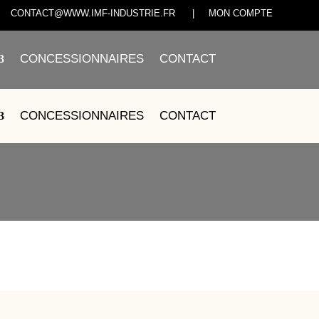
CONTACT@WWW.IMF-INDUSTRIE.FR
|
MON COMPTE
CONCESSIONNAIRES
CONTACT
24.B1110.416-62
CONCESSIONNAIRES
CONTACT