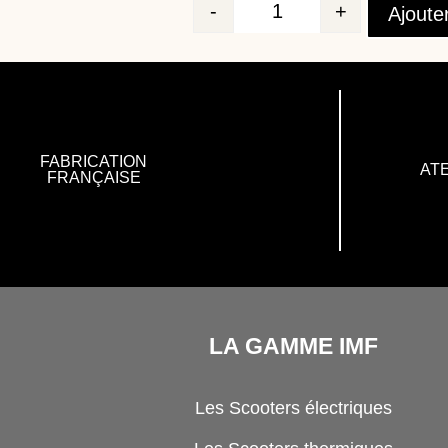
-
+
Ajoute
Quantité
FABRICATION
ATE
FRANÇAISE
LA GAMME IMF
Les Scooters électriques