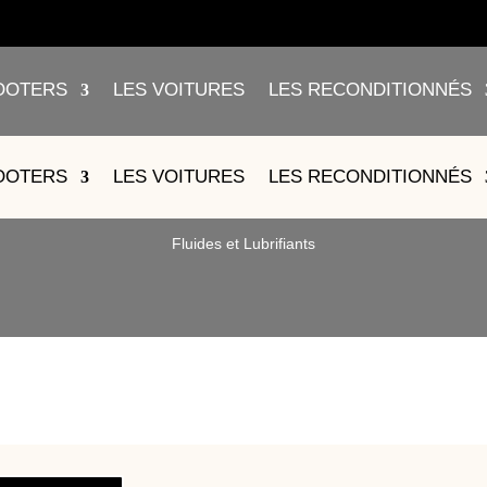
OOTERS
LES VOITURES
LES RECONDITIONNÉS
 FREIN AVANT E-PTIO – 4.10.
OOTERS
LES VOITURES
LES RECONDITIONNÉS
Fluides et Lubrifiants