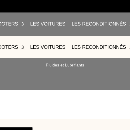
OOTERS
LES VOITURES
LES RECONDITIONNÉS
PORT FEU ARRIÈRE – 33710-
OOTERS
LES VOITURES
LES RECONDITIONNÉS
Fluides et Lubrifiants