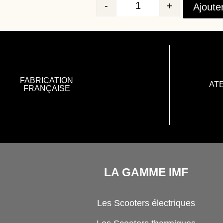
-
+
Ajoute
Quantité
FABRICATION
ATE
FRANÇAISE
LA GAMME IMF
Les Scooters électriques