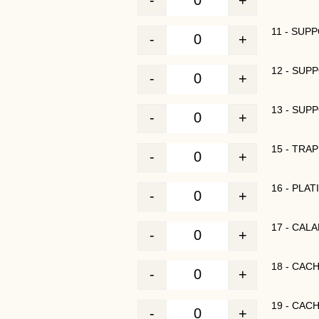
-
+
Quantité
11 - SUP
-
+
Quantité
12 - SUP
-
+
Quantité
13 - SUP
-
+
Quantité
15 - TRA
-
+
Quantité
16 - PLA
-
+
Quantité
17 - CAL
-
+
Quantité
18 - CAC
-
+
Quantité
19 - CAC
-
+