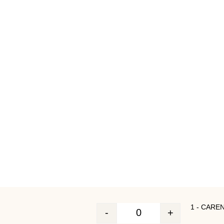
1 - CARE
-
+
Quantité