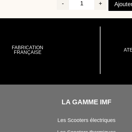
-
+
Ajoute
Quantité
FABRICATION
ATE
FRANÇAISE
LA GAMME IMF
Les Scooters électriques