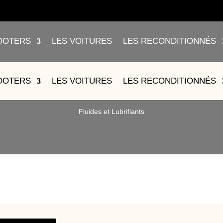
OOTERS
LES VOITURES
LES RECONDITIONNÉS
 – PLAFONNIER – ZL032040230
OOTERS
LES VOITURES
LES RECONDITIONNÉS
Fluides et Lubrifiants