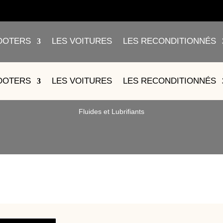
OOTERS
LES VOITURES
LES RECONDITIONNÉS
ARRIERE BLEU – ZL032031011
OOTERS
LES VOITURES
LES RECONDITIONNÉS
Fluides et Lubrifiants