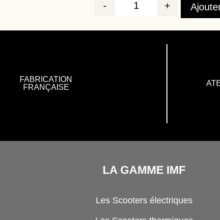
-
+
Ajoute
Quantité
FABRICATION
ATE
FRANÇAISE
LA GAMME IMF
Les Scooters électriques