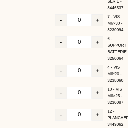
SERIE -
3446537
7 - VIS
-
+
Quantité
M6×30 -
3230094
6 -
-
+
Quantité
SUPPORT
BATTERIE 
3250064
4 - VIS
-
+
Quantité
M6*20 -
3238060
10 - VIS
-
+
Quantité
M6×25 -
3230087
12 -
-
+
Quantité
PLANCHER
3449062