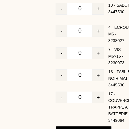
13 - SABOT
-
+
Quantité
3447530
4 - ECROU
-
+
Quantité
M6 -
3238027
7 - VIS
-
+
Quantité
M6×16 -
3230073
16 - TABLI
-
+
Quantité
NOIR MAT 
3445536
17 -
-
+
Quantité
COUVERC
TRAPPE A
BATTERIE 
3449064