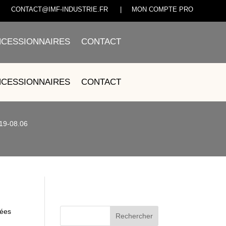
CONTACT@IMF-INDUSTRIE.FR
|
MON COMPTE PRO
CESSIONNAIRES
CONTACT
MIQUE – JM150T-19-
CESSIONNAIRES
CONTACT
-19-08.06
hées
Rechercher