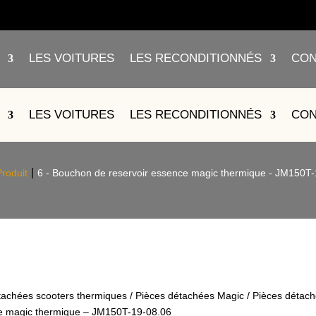
LES VOITURES
LES RECONDITIONNÉS
CON
SERVOIR ESSENCE MAGIC THER
LES VOITURES
LES RECONDITIONNÉS
CON
08.06
Produit
6 - Bouchon de reservoir essence magic thermique - JM150T
tachées scooters thermiques
/
Pièces détachées Magic
/
Pièces détac
ce magic thermique – JM150T-19-08.06