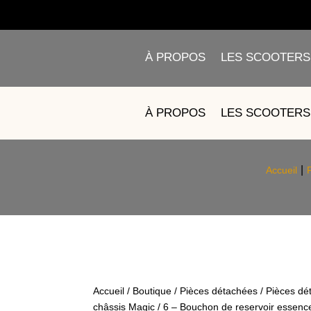
À PROPOS
LES SCOOTERS
6 – BOUCHON DE RE
À PROPOS
LES SCOOTERS
Accueil
Accueil
/
Boutique
/
Pièces détachées
/
Pièces dé
châssis Magic
/ 6 – Bouchon de reservoir essen