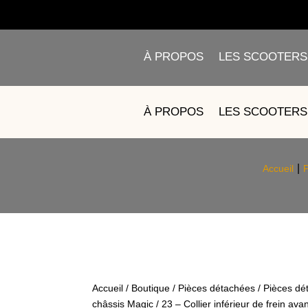
À PROPOS
LES SCOOTERS
23 – COLLIER INFÉR
À PROPOS
LES SCOOTERS
Accueil
P
Accueil
/
Boutique
/
Pièces détachées
/
Pièces dé
châssis Magic
/ 23 – Collier inférieur de frein 