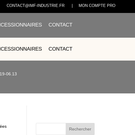
CONTACT@IMF-INDUSTRIE.FR
|
MON COMPTE PRO
CESSIONNAIRES
CONTACT
RMIQUE – JM150T-19-
CESSIONNAIRES
CONTACT
-19-06.13
hées
Rechercher