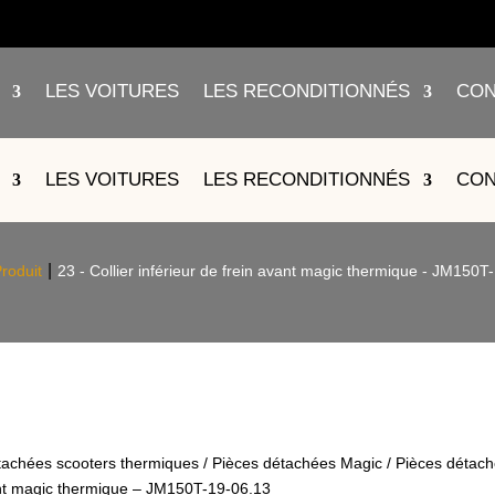
LES VOITURES
LES RECONDITIONNÉS
CON
IEUR DE FREIN AVANT MAGIC THE
LES VOITURES
LES RECONDITIONNÉS
CON
06.13
roduit
23 - Collier inférieur de frein avant magic thermique - JM150T
tachées scooters thermiques
/
Pièces détachées Magic
/
Pièces détac
avant magic thermique – JM150T-19-06.13