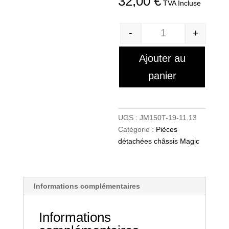
32,00
€
TVA Incluse
-
+
Quantité
Ajouter au
panier
UGS :
JM150T-19-11.13
Catégorie :
Pièces
détachées châssis Magic
Informations complémentaires
Informations