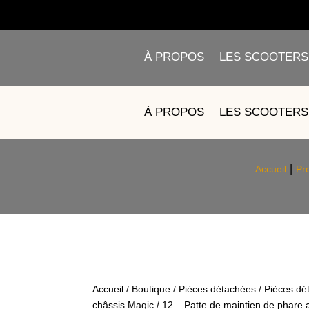
À PROPOS
LES SCOOTERS
12 – PATTE DE MAIN
À PROPOS
LES SCOOTERS
Accueil
Pr
Accueil
/
Boutique
/
Pièces détachées
/
Pièces dé
châssis Magic
/ 12 – Patte de maintien de phare