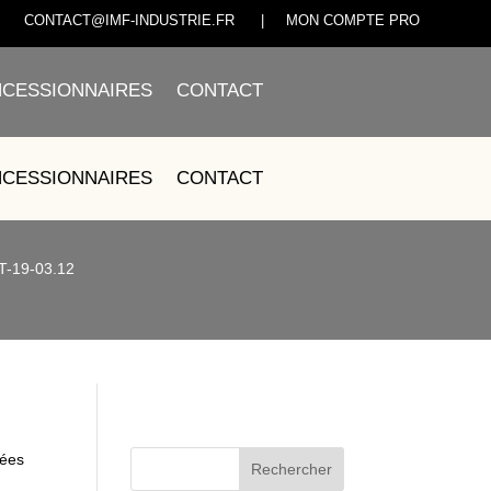
CONTACT@IMF-INDUSTRIE.FR
|
MON COMPTE PRO
CESSIONNAIRES
CONTACT
RMIQUE – JM150T-19-
CESSIONNAIRES
CONTACT
0T-19-03.12
hées
Rechercher