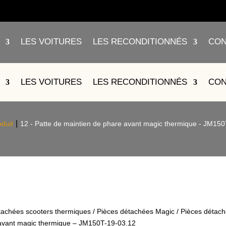
LES VOITURES
LES RECONDITIONNÉS
CON
TIEN DE PHARE AVANT MAGIC THE
LES VOITURES
LES RECONDITIONNÉS
CON
03.12
oduit
12 - Patte de maintien de phare avant magic thermique - JM15
tachées scooters thermiques
/
Pièces détachées Magic
/
Pièces détac
 avant magic thermique – JM150T-19-03.12