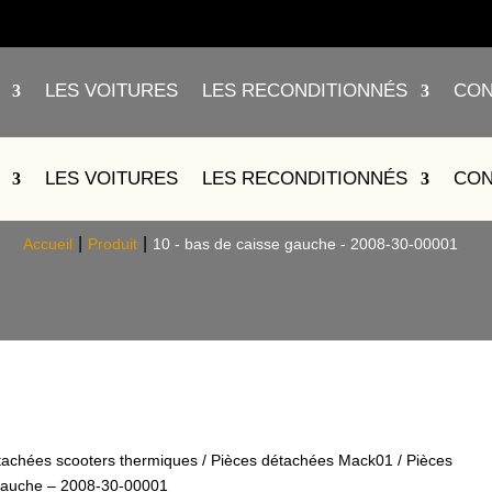
LES VOITURES
LES RECONDITIONNÉS
CON
AS DE CAISSE GAUCHE – 2008-3
LES VOITURES
LES RECONDITIONNÉS
CON
Accueil
Produit
10 - bas de caisse gauche - 2008-30-00001
tachées scooters thermiques
/
Pièces détachées Mack01
/
Pièces
 gauche – 2008-30-00001