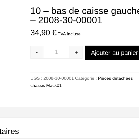
10 – bas de caisse gauch
– 2008-30-00001
34,90
€
TVA Incluse
-
+
Ajouter au panier
Quantité
UGS :
2008-30-00001
Catégorie :
Pièces détachées
châssis Mack01
aires