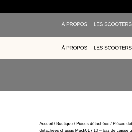
À PROPOS
LES SCOOTERS
10 – B
À PROPOS
LES SCOOTERS
Accueil
/
Boutique
/
Pièces détachées
/
Pièces dé
détachées châssis Mack01
/ 10 – bas de caisse