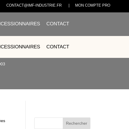
CONTACT@IMF-INDUSTRIE.FR
|
MON COMPTE PRO
CESSIONNAIRES
CONTACT
 SH1001-HD-00003
CESSIONNAIRES
CONTACT
003
ées
Rechercher