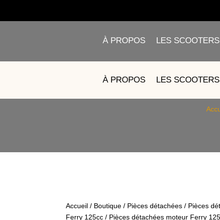
À PROPOS
LES SCOOTERS
3 – COIFFE CULA
À PROPOS
LES SCOOTERS
Accu
Accueil
/
Boutique
/
Pièces détachées
/
Pièces dé
Ferry 125cc
/
Pièces détachées moteur Ferry 12